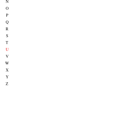
N
O
P
Q
R
S
T
U
V
W
X
Y
Z