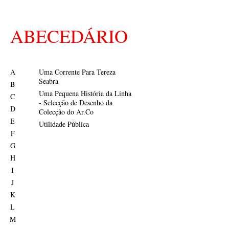
ABECEDÁRIO
A
Uma Corrente Para Tereza
Seabra
B
Uma Pequena História da Linha
C
- Selecção de Desenho da
D
Colecção do Ar.Co
E
Utilidade Pública
F
G
H
I
J
K
L
M