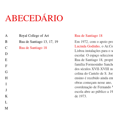
ABECEDÁRIO
A
Royal College of Art
Rua de Santiago 18
B
Rua de Santiago 13, 17, 19
Em 1972, com o apoio pro
Lucinda Godinho
, o Ar.C
C
Rua de Santiago 18
Lisboa instalações para o s
D
escolar. O espaço seleccion
E
Rua de Santiago 18, propr
família Formosinho Sanche
F
dos séculos XVII-XVIII no
G
colina do Castelo de S. Jo
H
ensino é recebido ainda em
obras começam nesse ano, 
I
coordenação de Fernando 
J
escola abre ao público a 1
K
de 1973.
L
M