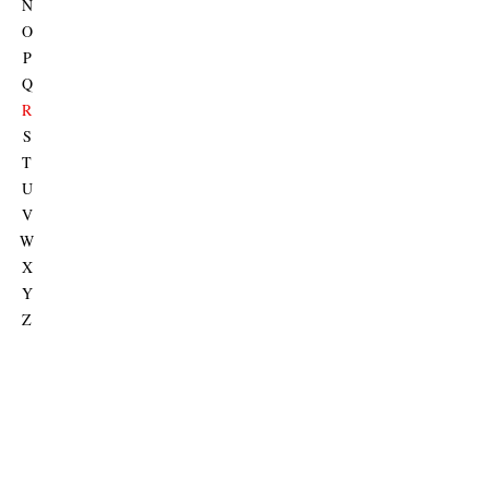
N
O
P
Q
R
S
T
U
V
W
X
Y
Z