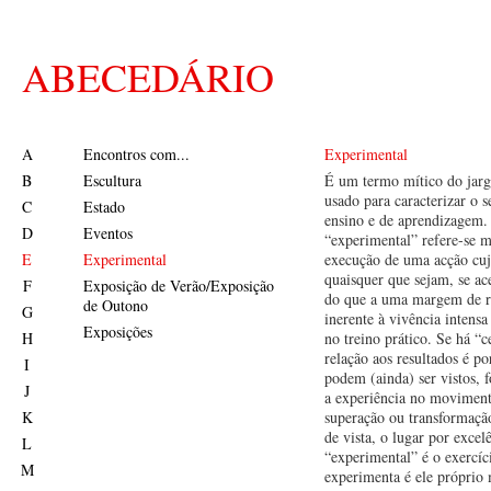
ABECEDÁRIO
A
Encontros com...
Experimental
B
Escultura
É um termo mítico do jarg
usado para caracterizar o 
C
Estado
ensino e de aprendizagem.
D
Eventos
“experimental” refere-se 
E
Experimental
execução de uma acção cujo
quaisquer que sejam, se ac
F
Exposição de Verão/Exposição
do que a uma margem de ri
de Outono
G
inerente à vivência intensa
Exposições
H
no treino prático. Se há “
relação aos resultados é po
I
podem (ainda) ser vistos, 
J
a experiência no moviment
K
superação ou transformaçã
de vista, o lugar por excel
L
“experimental” é o exercí
M
experimenta é ele próprio 