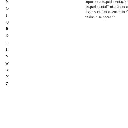
N
suporte da experimentação
“experimental” não é um es
O
lugar sem fim e sem princí
P
ensina e se aprende.
Q
R
S
T
U
V
W
X
Y
Z