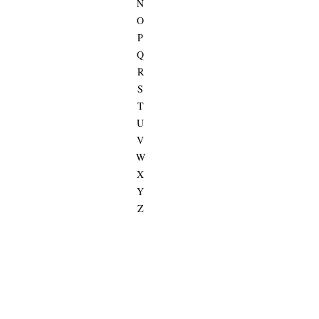
N
O
P
Q
R
S
T
U
V
W
X
Y
Z