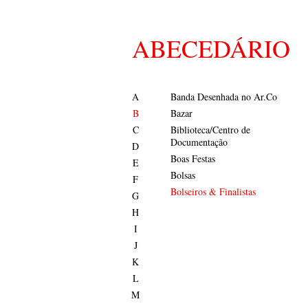
ABECEDÁRIO
A
Banda Desenhada no Ar.Co
B
Bazar
C
Biblioteca/Centro de
Documentação
D
Boas Festas
E
Bolsas
F
Bolseiros & Finalistas
G
H
I
J
K
L
M