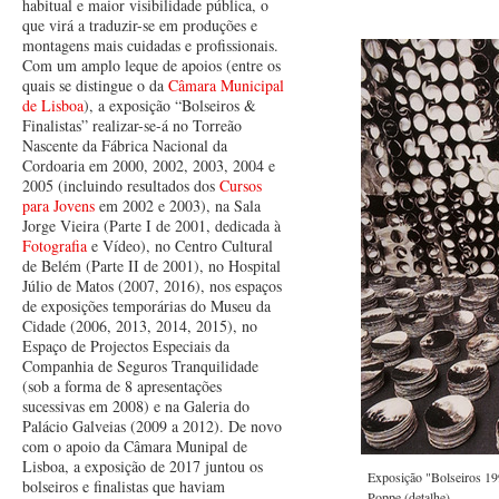
habitual e maior visibilidade pública, o
que virá a traduzir-se em produções e
montagens mais cuidadas e profissionais.
Com um amplo leque de apoios (entre os
quais se distingue o da
Câmara Municipal
de Lisboa
), a exposição “Bolseiros &
Finalistas” realizar-se-á no Torreão
Nascente da Fábrica Nacional da
Cordoaria em 2000, 2002, 2003, 2004 e
2005 (incluindo resultados dos
Cursos
para Jovens
em 2002 e 2003), na Sala
Jorge Vieira (Parte I de 2001, dedicada à
Fotografia
e Vídeo), no Centro Cultural
de Belém (Parte II de 2001), no Hospital
Júlio de Matos (2007, 2016), nos espaços
de exposições temporárias do Museu da
Cidade (2006, 2013, 2014, 2015), no
Espaço de Projectos Especiais da
Companhia de Seguros Tranquilidade
(sob a forma de 8 apresentações
sucessivas em 2008) e na Galeria do
Palácio Galveias (2009 a 2012). De novo
com o apoio da Câmara Munipal de
Lisboa, a exposição de 2017 juntou os
Exposição "Bolseiros 19
bolseiros e finalistas que haviam
Poppe (detalhe).