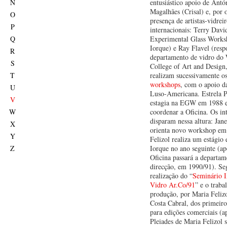
N
entusiástico apoio de Ant
Magalhães (Crisal) e, por o
O
presença de artistas-vidrei
P
internacionais: Terry Davi
Q
Experimental Glass Work
Iorque) e Ray Flavel (resp
R
departamento de vidro do 
S
College of Art and Design
T
realizam sucessivamente os
workshops
, com o apoio d
U
Luso-Americana. Estrela P
V
estagia na EGW em 1988 e
W
coordenar a Oficina. Os in
disparam nessa altura: Ja
X
orienta novo workshop em
Y
Felizol realiza um estági
Z
Iorque no ano seguinte (ap
Oficina passará a departam
direcção, em 1990/91). Se
realização do “
Seminário I
Vidro Ar.Co/91
” e o traba
produção, por Maria Feliz
Costa Cabral, dos primeiro
para edições comerciais (a
Pleiades de Maria Felizol 