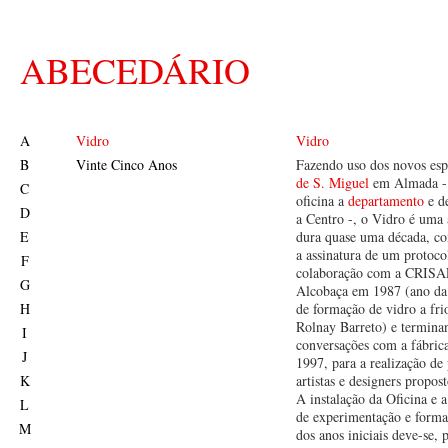
ABECEDÁRIO
A
Vidro
Vidro
B
Vinte Cinco Anos
Fazendo uso dos novos es
de S. Miguel
em Almada - 
C
oficina a
departamento
e d
D
a Centro -, o Vidro é uma
E
dura quase uma década, 
a assinatura de um protoco
F
colaboração com a CRISAL
G
Alcobaça em 1987 (ano da
H
de formação de vidro a fri
Rolnay Barreto) e termina
I
conversações com a fábric
J
1997, para a realização de 
K
artistas e designers propos
A instalação da Oficina e a
L
de experimentação e forma
M
dos anos iniciais deve-se, 