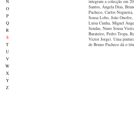
N
integram a colecção em 2
Santos, Ângela Dias, Brun
O
Pacheco, Carlos Nogueira,
P
Sousa Lobo, João Onofre, 
Q
Luísa Cunha, Miguel Ânge
Sendas, Nuno Sousa Vieir
R
Barateiro, Pedro Tropa, R
S
Victor Jorge). Uma pintura
T
de Bruno Pacheco dá o tít
U
V
W
X
Y
Z