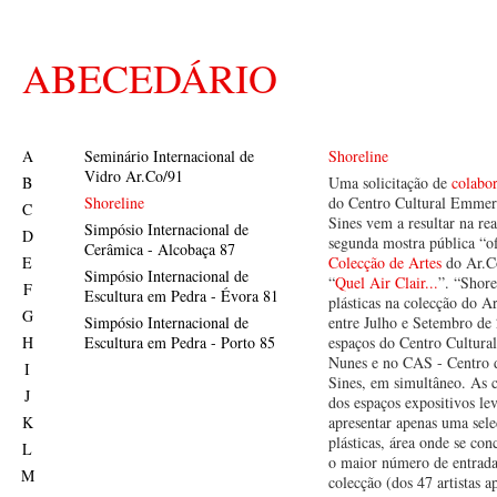
ABECEDÁRIO
A
Seminário Internacional de
Shoreline
Vidro Ar.Co/91
B
Uma solicitação de
colabo
Shoreline
do Centro Cultural Emmer
C
Sines vem a resultar na rea
Simpósio Internacional de
D
segunda mostra pública “of
Cerâmica - Alcobaça 87
E
Colecção de Artes
do Ar.Co
Simpósio Internacional de
“
Quel Air Clair...
”. “Shore
F
Escultura em Pedra - Évora 81
plásticas na colecção do A
G
Simpósio Internacional de
entre Julho e Setembro de
H
Escultura em Pedra - Porto 85
espaços do Centro Cultur
Nunes e no CAS - Centro 
I
Sines, em simultâneo. As ca
J
dos espaços expositivos l
K
apresentar apenas uma sele
plásticas, área onde se co
L
o maior número de entrada
M
colecção (dos 47 artistas a