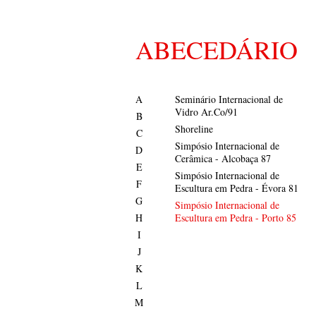
ABECEDÁRIO
A
Seminário Internacional de
Vidro Ar.Co/91
B
Shoreline
C
Simpósio Internacional de
D
Cerâmica - Alcobaça 87
E
Simpósio Internacional de
F
Escultura em Pedra - Évora 81
G
Simpósio Internacional de
H
Escultura em Pedra - Porto 85
I
J
K
L
M