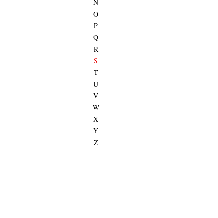
N
O
P
Q
R
S
T
U
V
W
X
Y
Z