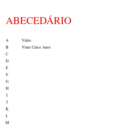
ABECEDÁRIO
A
Vidro
B
Vinte Cinco Anos
C
D
E
F
G
H
I
J
K
L
M