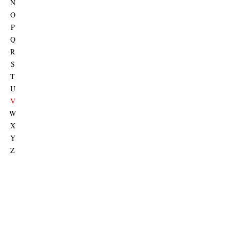
N
O
P
Q
R
S
T
U
V
W
X
Y
Z