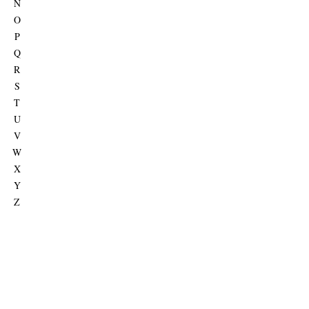
N
O
P
Q
R
S
T
U
V
W
X
Y
Z