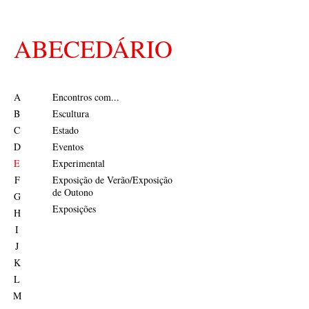
ABECEDÁRIO
A
Encontros com...
B
Escultura
C
Estado
D
Eventos
E
Experimental
F
Exposição de Verão/Exposição
de Outono
G
Exposições
H
I
J
K
L
M