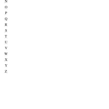
N
O
P
Q
R
S
T
U
V
W
X
Y
Z