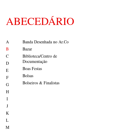
ABECEDÁRIO
A
Banda Desenhada no Ar.Co
B
Bazar
C
Biblioteca/Centro de
Documentação
D
Boas Festas
E
Bolsas
F
Bolseiros & Finalistas
G
H
I
J
K
L
M