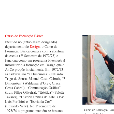
Curso de Formação Básica
Incluído no (então assim designado)
departamento de
Design
, o Curso de
Formação Básica começa com a abertura
da escola (2º Semestre de 1972/73) e
funciona como um programa bi-semestral
introdutório à formação em Design que o
Ar.Co propõe inicialmente. Em 1972/73
as cadeiras são “2 Dimensões” (Eduardo
Trigo de Sousa, Manuel Costa Cabral), “3
Dimensões” (Waldemar d’Orey, Graça
Costa Cabral), “Comunicação Gráfica”
(Luis Filipe Oliveira), “Estética” (Salette
Tavares), “História Crítica de Arte” (José
Luis Porfírio) e “Teoria da Cor”
(Eduardo Nery). No 1º semestre de
Curso de Formação Básic
1973/74 o programa mantém-se bastante