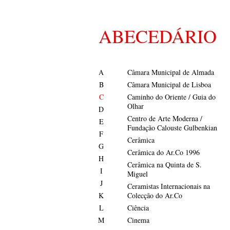
ABECEDÁRIO
A
Câmara Municipal de Almada
B
Câmara Municipal de Lisboa
C
Caminho do Oriente / Guia do
Olhar
D
Centro de Arte Moderna /
E
Fundação Calouste Gulbenkian
F
Cerâmica
G
Cerâmica do Ar.Co 1996
H
Cerâmica na Quinta de S.
I
Miguel
J
Ceramistas Internacionais na
K
Colecção do Ar.Co
L
Ciência
M
Cinema