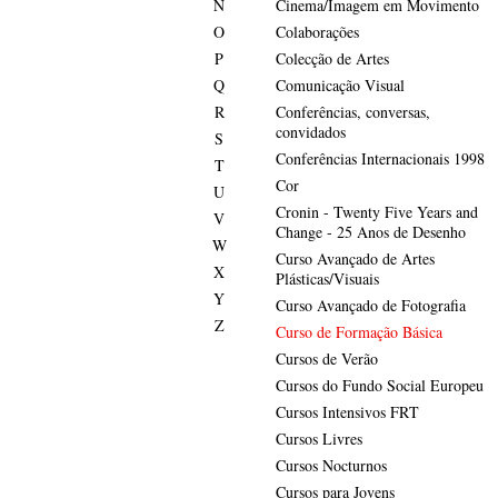
N
Cinema/Imagem em Movimento
O
Colaborações
P
Colecção de Artes
Q
Comunicação Visual
R
Conferências, conversas,
convidados
S
Conferências Internacionais 1998
T
Cor
U
Cronin - Twenty Five Years and
V
Change - 25 Anos de Desenho
W
Curso Avançado de Artes
X
Plásticas/Visuais
Y
Curso Avançado de Fotografia
Z
Curso de Formação Básica
Cursos de Verão
Cursos do Fundo Social Europeu
Cursos Intensivos FRT
Cursos Livres
Cursos Nocturnos
Cursos para Jovens