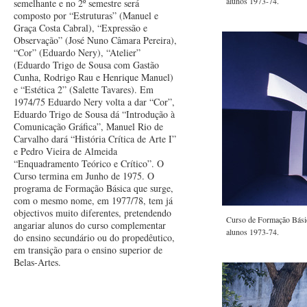
alunos 1973-74.
semelhante e no 2º semestre será
composto por “Estruturas” (Manuel e
Graça Costa Cabral), “Expressão e
Observação” (José Nuno Câmara Pereira),
“Cor” (Eduardo Nery), “Atelier”
(Eduardo Trigo de Sousa com Gastão
Cunha, Rodrigo Rau e Henrique Manuel)
e “Estética 2” (Salette Tavares). Em
1974/75 Eduardo Nery volta a dar “Cor”,
Eduardo Trigo de Sousa dá “Introdução à
Comunicação Gráfica”, Manuel Rio de
Carvalho dará “História Crítica de Arte I”
e Pedro Vieira de Almeida
“Enquadramento Teórico e Crítico”. O
Curso termina em Junho de 1975. O
programa de Formação Básica que surge,
com o mesmo nome, em 1977/78, tem já
objectivos muito diferentes, pretendendo
Curso de Formação Básic
angariar alunos do curso complementar
alunos 1973-74.
do ensino secundário ou do propedêutico,
em transição para o ensino superior de
Belas-Artes.