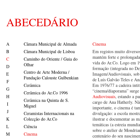
ABECEDÁRIO
A
Câmara Municipal de Almada
Cinema
B
Câmara Municipal de Lisboa
Em registos muito diverso
mantém forte e prolongada
C
Caminho do Oriente / Guia do
vida do Ar.Co. Logo em 1
Olhar
D
formação (integrada no De
Centro de Arte Moderna /
E
Imagem/Audiovisuais, sob 
Fundação Calouste Gulbenkian
de Luís Galvão Teles e An
F
Cerâmica
Em 1976/77 a cadeira intit
G
“cinema/diaporama” surge 
Cerâmica do Ar.Co 1996
H
Audiovisuais
, estando a p
Cerâmica na Quinta de S.
cargo de Ana Hatherly. N
I
Miguel
importante, o cinema é ta
J
Ceramistas Internacionais na
divulgação: a escola mostr
K
Colecção do Ar.Co
ilustrar e documentar as m
temáticas (a estreia mundia
L
Ciência
sobre o atelier de Mondria
M
Cinema
centenário do seu nascime