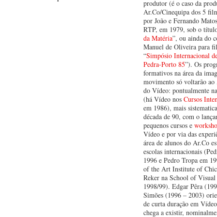
produtor (é o caso da pro
Ar.Co/Cinequipa dos 5 film
por João e Fernando Matos
RTP, em 1979, sob o títul
da Matéria
”, ou ainda do c
Manuel de Oliveira para fi
“
Simpósio Internacional d
Pedra-Porto 85
”). Os pro
formativos na área da im
movimento só voltarão ao 
do Vídeo: pontualmente na
(há Vídeo nos
Cursos Inte
em 1986), mais sistematic
década de 90, com o lanç
pequenos cursos e
worksho
Vídeo e por via das experi
área de alunos do Ar.Co e
escolas internacionais (Pe
1996 e Pedro Tropa em 19
of the Art Institute of Ch
Reker na School of Visual
1998/99). Edgar Pêra (199
Simões (1996 – 2003) ori
de curta duração em Vídeo
chega a existir, nominalm