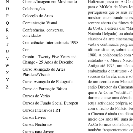
N
Cinema/Imagem em Movimento
Holtzman passa no Ar.Co a
para o MOMA de Nova Ior
O
Colaborações
portugueses que os seus a
P
Colecção de Artes
mostrar, encontrando na e
Q
Comunicação Visual
sempre aberta (os filmes 
da Costa, a estreia das “Má
R
Conferências, conversas,
Noémia Delgado) ou ainda
convidados
S
clássicos da arte cinemato
Conferências Internacionais 1998
T
vasta e continuada progra
Cor
últimos situa-se, sobretudo
U
1980. A colaboração com v
Cronin - Twenty Five Years and
V
entidades - o Museu Nacio
Change - 25 Anos de Desenho
W
Antiga até 1975, um não a
Curso Avançado de Artes
embaixadas e institutos - é
X
Plásticas/Visuais
sucesso da tarefa, mas é so
Y
Curso Avançado de Fotografia
de um acordo com Manuel 
Z
então Director da Cinemat
Curso de Formação Básica
que o Ar.Co se “substitui”
Cursos de Verão
durante quase uma década 
Cursos do Fundo Social Europeu
(cuja actividade própria s
com o fecho do Palácio Fo
Cursos Intensivos FRT
o Cinema é ainda (na déca
Cursos Livres
início dos anos 80) uma ár
Cursos Nocturnos
Ar.Co fornece conteúdos, 
também frequentemente c
Cursos para Jovens