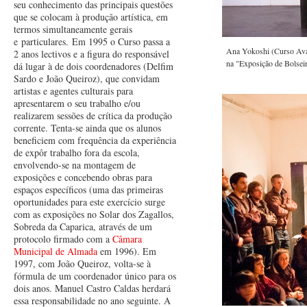
seu conhecimento das principais questões
que se colocam à produção artística, em
termos simultaneamente gerais
e particulares. Em 1995 o Curso passa a
Ana Yokoshi (Curso Avan
2 anos lectivos e a figura do responsável
na "Exposição de Bolseir
dá lugar à de dois coordenadores (Delfim
Sardo e João Queiroz), que convidam
artistas e agentes culturais para
apresentarem o seu trabalho e/ou
realizarem sessões de crítica da produção
corrente. Tenta-se ainda que os alunos
beneficiem com frequência da experiência
de expôr trabalho fora da escola,
envolvendo-se na montagem de
exposições e concebendo obras para
espaços específicos (uma das primeiras
oportunidades para este exercício surge
com as exposições no Solar dos Zagallos,
Sobreda da Caparica, através de um
protocolo firmado com a
Câmara
Municipal de Almada
em 1996). Em
1997, com João Queiroz, volta-se à
fórmula de um coordenador único para os
dois anos. Manuel Castro Caldas herdará
essa responsabilidade no ano seguinte. A