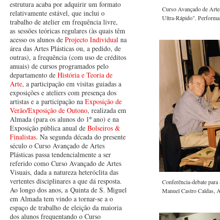
estrutura acaba por adquirir um formato
Curso Avançado de Artes
relativamente estável, que inclui o
Ultra-Rápido". Perform
trabalho de atelier em frequência livre,
as sessões teóricas regulares (às quais têm
acesso os alunos de
Projecto Individual
na
área das Artes Plásticas ou, a pedido, de
outras), a frequência (com uso de créditos
anuais) de cursos programados pelo
departamento de
História e Teoria de
Arte
, a participação em visitas guiadas a
exposições e ateliers com presença dos
artistas e a participação na
Exposição de
Verão/Exposição de Outono
, realizada em
Almada (para os alunos do 1º ano) e na
Exposição pública anual de
Bolseiros &
Finalistas
. Na segunda década do presente
século o Curso Avançado de Artes
Plásticas passa tendencialmente a ser
referido como Curso Avançado de Artes
Visuais, dada a natureza heteróclita das
vertentes disciplinares a que dá resposta.
Conferência-debate para
Ao longo dos anos, a Quinta de S. Miguel
Manuel Castro Caldas, A
em Almada tem vindo a tornar-se a o
espaço de trabalho de eleição da maioria
dos alunos frequentando o Curso