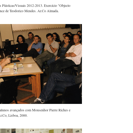
 Plásticas/Visuais 2012-2013. Exercício "Objecto
ance de Teodorico Mendes. Ar.Co Almada.
 alunos avançados com Monsenhor Pierre Riches e
r.Co, Lisboa, 2000.