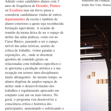
Ministério das Finanças,
Admite como candidatos alunos com 3
Emílio Rui Vilar, Manue
anos de frequência de
Desenho
,
Pintura
ou
Escultura
mas em breve passa a
considerar candidaturas vindas de outros
departamentos
da escola e também de
alunos exteriores a quem seja reconhecida
formação equivalente. A ocasião de
reunião da turma deixa de ser o espaço de
atelier das aulas práticas, como era no
Curso Básico, passando a ser o espaço
móvel das aulas teóricas, sessões de
crítica de trabalho, visitas guiadas a
exposições, etc., onde se discutem
questões de conteúdo gerais ou
relacionadas com trabalhos específicos e
se aproxima a produção artística e a sua
recepção em termos inter-disciplinares
muito abrangentes. Ao mesmo tempo, os
alunos dispõem de amplos espaços de
atelier onde o desenvolvimento dos
trabalhos é regularmente apreciado em
conjunto com um ou mais tutores. No
geral, o programa visa desenvolver a
consciência crítica e histórica dos
participantes, aumentando e sofisticando o