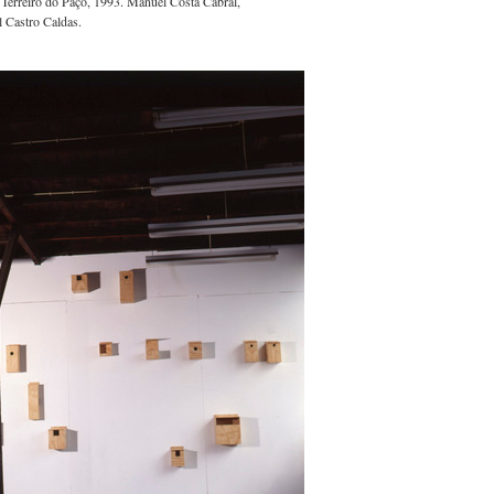
 Terreiro do Paço, 1993. Manuel Costa Cabral,
l Castro Caldas.