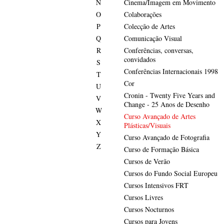
N
Cinema/Imagem em Movimento
O
Colaborações
P
Colecção de Artes
Q
Comunicação Visual
R
Conferências, conversas,
convidados
S
Conferências Internacionais 1998
T
Cor
U
Cronin - Twenty Five Years and
V
Change - 25 Anos de Desenho
W
Curso Avançado de Artes
X
Plásticas/Visuais
Y
Curso Avançado de Fotografia
Z
Curso de Formação Básica
Cursos de Verão
Cursos do Fundo Social Europeu
Cursos Intensivos FRT
Cursos Livres
Cursos Nocturnos
Cursos para Jovens