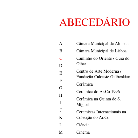
ABECEDÁRIO
A
Câmara Municipal de Almada
B
Câmara Municipal de Lisboa
C
Caminho do Oriente / Guia do
Olhar
D
Centro de Arte Moderna /
E
Fundação Calouste Gulbenkian
F
Cerâmica
G
Cerâmica do Ar.Co 1996
H
Cerâmica na Quinta de S.
I
Miguel
J
Ceramistas Internacionais na
K
Colecção do Ar.Co
L
Ciência
M
Cinema