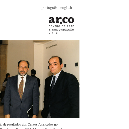
português |
english
ão de resultados dos Cursos Avançados no