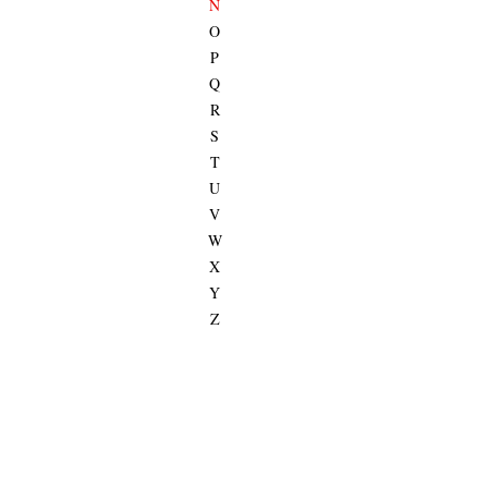
N
O
P
Q
R
S
T
U
V
W
X
Y
Z