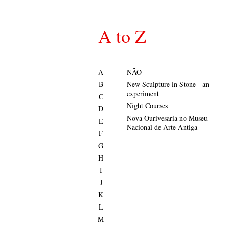
A to Z
A
NÃO
B
New Sculpture in Stone - an
experiment
C
Night Courses
D
Nova Ourivesaria no Museu
E
Nacional de Arte Antiga
F
G
H
I
J
K
L
M