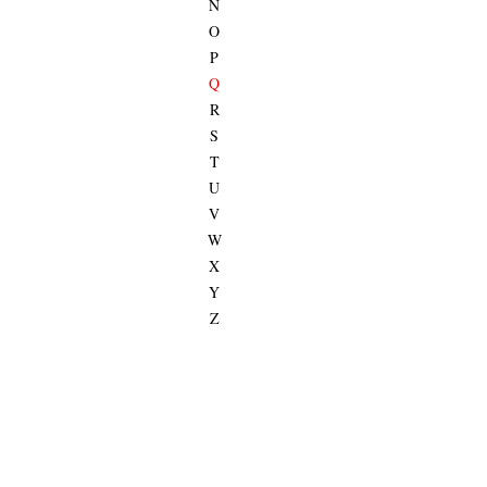
N
O
P
Q
R
S
T
U
V
W
X
Y
Z