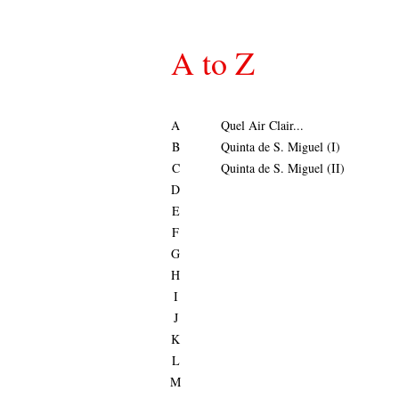
A to Z
A
Quel Air Clair...
B
Quinta de S. Miguel (I)
C
Quinta de S. Miguel (II)
D
E
F
G
H
I
J
K
L
M